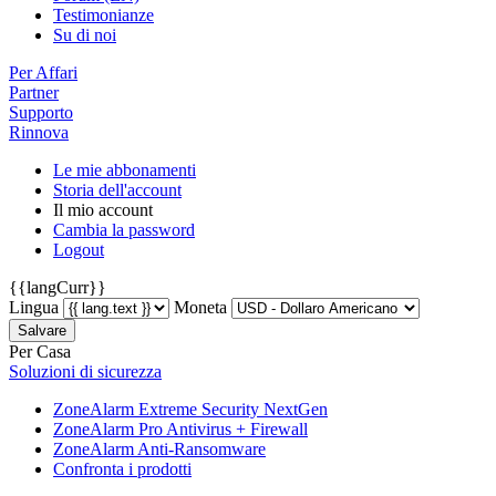
Testimonianze
Su di noi
Per Affari
Partner
Supporto
Rinnova
Le mie abbonamenti
Storia dell'account
Il mio account
Cambia la password
Logout
{{langCurr}}
Lingua
Moneta
Salvare
Per Casa
Soluzioni di sicurezza
ZoneAlarm Extreme Security NextGen
ZoneAlarm Pro Antivirus + Firewall
ZoneAlarm Anti-Ransomware
Confronta i prodotti