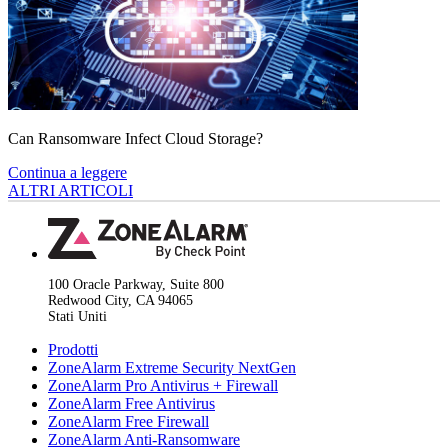
Can Ransomware Infect Cloud Storage?
Continua a leggere
ALTRI ARTICOLI
100 Oracle Parkway, Suite 800
Redwood City, CA 94065
Stati Uniti
Prodotti
ZoneAlarm Extreme Security NextGen
ZoneAlarm Pro Antivirus + Firewall
ZoneAlarm Free Antivirus
ZoneAlarm Free Firewall
ZoneAlarm Anti-Ransomware